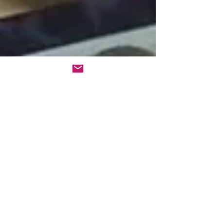
Alex Delarte
1 mar 2019
1 min de lectura
¡Alex Delarte la web!