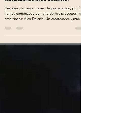
¡Estrenamos alex delarte!
Después de varios meses de preparación, por fin
hemos comenzado con uno de mis proyectos más
ambiciosos: Alex Delarte. Un cazatesoros y músico
que luchará (muchas veces literalmente) por
agenciarse con los objetos más preciados. Primero
fue una novela llamada “Yo, cazatesoros” que
puedes leer a través de su web
http://www.alexdelarte.es que cuenta, a modo […]