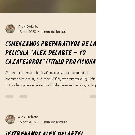
Alex Delarte
13 oct 2020
1 min de lectura
Comenzamos preparativos de la
película “Alex Delarte – Yo
cazatesoros” (título provisional)
Al fin, tras más de 5 años de la creación del
personaje en sí, allá por 2015, tenemos el guión
listo del que será su película presentación, a la par
que mi opera prima como director/guionista.
Estará protagonizada por Pedro Vassallo, y contará
con la participación de los actores: Massimo
Ferroni D’Andrea, Candy Montesinos y […]
Alex Delarte
16 oct 2019
1 min de lectura