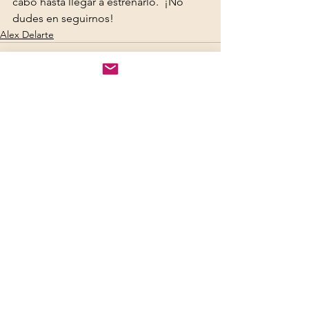
cabo hasta llegar a estrenarlo.  ¡No 
dudes en seguirnos!
Alex Delarte
Ver todo
Entradas recientes