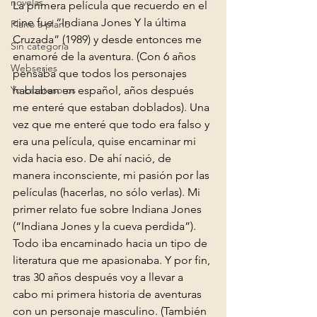
novelas
La primera película que recuerdo en el 
cine fue “Indiana Jones Y la última 
Plano a plano
Cruzada” (1989) y desde entonces me 
Sin categoría
enamoré de la aventura. (Con 6 años 
Webseries
pensaba que todos los personajes 
Yo cazatesoros
hablaban en español, años después 
me enteré que estaban doblados). Una 
vez que me enteré que todo era falso y 
era una película, quise encaminar mi 
vida hacia eso. De ahí nació, de 
manera inconsciente, mi pasión por las 
películas (hacerlas, no sólo verlas). Mi 
primer relato fue sobre Indiana Jones 
(“Indiana Jones y la cueva perdida”). 
Todo iba encaminado hacia un tipo de 
literatura que me apasionaba. Y por fin, 
tras 30 años después voy a llevar a 
cabo mi primera historia de aventuras 
con un personaje masculino. (También 