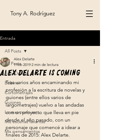
Tony A. Rodríguez
Entrada
All Posts
Alex Delarte
All Posts
1 feb 2019
2 min de lectura
Alex Delarte is coming
Alex Delarte
Tras varios años encaminando mi 
Bobina
profesión a la escritura de novelas y 
Cortometrajes
guiones (entre ellos varios de 
Guiones
largometrajes) vuelvo a las andadas 
Lo que pudo ser...
con un proyecto que lleva en pie 
desde el año pasado, con un 
Mis escenas favoritas
personaje que comencé a idear a 
Mis pensamientos
finales de 2015: Alex Delarte.
