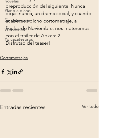
novelas
preproducción del siguiente: Nunca 
Plano a plano
digas nunca, un drama social, y cuando 
Sin categoría
acabemos dicho cortometraje, a 
finales de Noviembre, nos meteremos 
Webseries
con el trailer de Abkara 2.
Yo cazatesoros
Disfrutad del teaser!
Cortometrajes
Ver todo
Entradas recientes