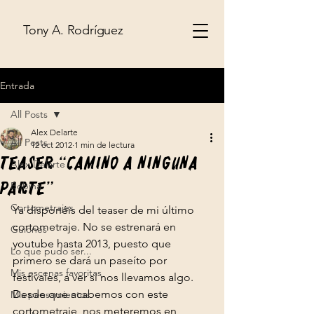
Tony A. Rodríguez
Entrada
All Posts
Alex Delarte
All Posts
12 oct 2012
1 min de lectura
Teaser “Camino a ninguna
Alex Delarte
parte”
Bobina
Cortometrajes
Ya disponéis del teaser de mi último 
cortometraje. No se estrenará en 
Guiones
youtube hasta 2013, puesto que 
Lo que pudo ser...
primero se dará un paseíto por 
Mis escenas favoritas
festivales, a ver si nos llevamos algo. 
Desde que acabemos con este 
Mis pensamientos
cortometraje, nos meteremos en 