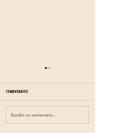
Comentarios
Un lío de pelotas
Escribir un comentario...
Tenía que contártelo,
cortometraje