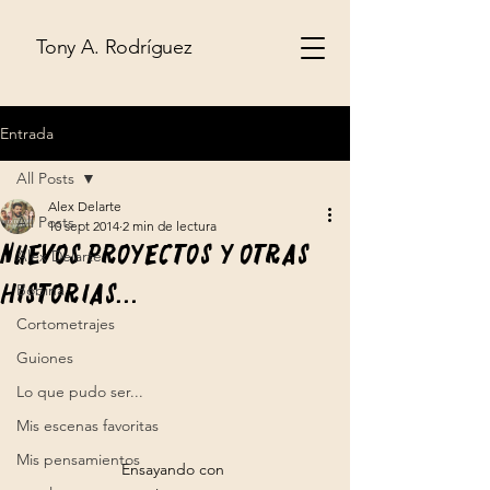
Tony A. Rodríguez
Entrada
All Posts
Alex Delarte
All Posts
10 sept 2014
2 min de lectura
Nuevos proyectos y otras
Alex Delarte
historias…
Bobina
Cortometrajes
Guiones
Lo que pudo ser...
Mis escenas favoritas
Mis pensamientos
Ensayando con 