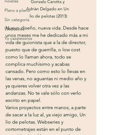
novelas
Gonzalo Carotta y 
Adrián Delgado en Un 
Plano a plano
lío de pelotas (2013)
Sin categoría
Nuevo diseño, nueva vida. Desde hace 
Webseries
unos meses me he dedicado más a mi 
Yo cazatesoros
vida de guionista que a la de director, 
puesto que de guerrilla, o low cost 
como lo llaman ahora, todo se 
complica muchísimo y acabas 
cansado. Pero como esto lo llevas en 
las venas, no aguantas ni medio año y 
ya quieres volver otra vez a las 
andanzas. No te vale sólo con verlo 
escrito en papel.

Varios proyectos entre manos, a parte 
de sacar a la luz al, ya viejo amigo, Un 
lío de pelotas. Webseries y 
cortometrajes están en el punto de 