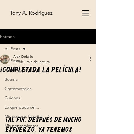
Tony A. Rodríguez
Entrada
All Posts
Alex Delarte
All Posts
11 feb
1 min de lectura
¡Completada la película!
Alex Delarte
Bobina
Cortometrajes
Guiones
Lo que pudo ser...
Mis escenas favoritas
¡Al fin, después de mucho 
Mis pensamientos
esfuerzo, ya tenemos 