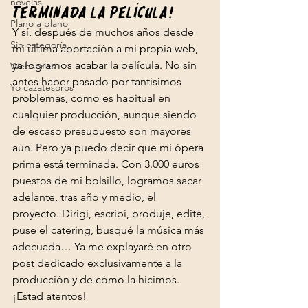
novelas
terminada la película!
Plano a plano
Y sí, después de muchos años desde 
Sin categoría
mi última aportación a mi propia web, 
ya logramos acabar la película. No sin 
Webseries
antes haber pasado por tantísimos 
Yo cazatesoros
problemas, como es habitual en 
cualquier producción, aunque siendo 
de escaso presupuesto son mayores 
aún. Pero ya puedo decir que mi ópera 
prima está terminada. Con 3.000 euros 
puestos de mi bolsillo, logramos sacar 
adelante, tras año y medio, el 
proyecto. Dirigí, escribí, produje, edité, 
puse el catering, busqué la música más 
adecuada… Ya me explayaré en otro 
post dedicado exclusivamente a la 
producción y de cómo la hicimos. 
¡Estad atentos!