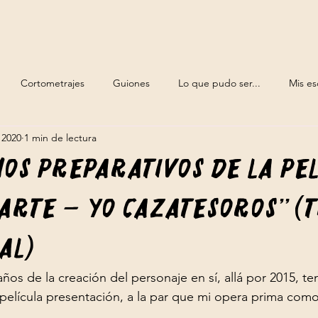
Cortometrajes
Guiones
Lo que pudo ser...
Mis es
 2020
1 min de lectura
Plano a plano
Sin categoría
Webseries
Yo cazatesor
os preparativos de la pel
arte – Yo cazatesoros” (t
al)
 años de la creación del personaje en sí, allá por 2015, t
u película presentación, a la par que mi opera prima como