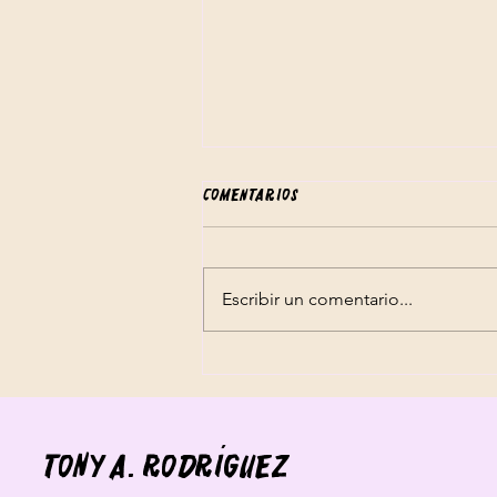
¡Estrenamos alex delarte!
Comentarios
Después de varios meses de
preparación, por fin hemos
comenzado con uno de mis
Escribir un comentario...
proyectos más ambiciosos: Alex
Delarte. Un cazatesoros y músico
que luchará (muchas veces
literalmente) por agenciarse co
Tony A. Rodríguez