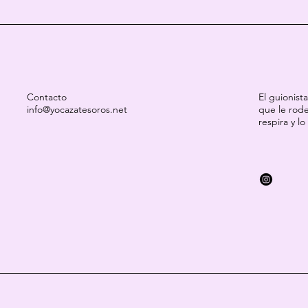
Contacto
El guionist
info@yocazatesoros.net
que le rode
respira y lo