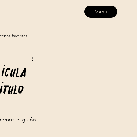
Menu
cenas favoritas
os
ícula
ítulo
enemos el guión 
 