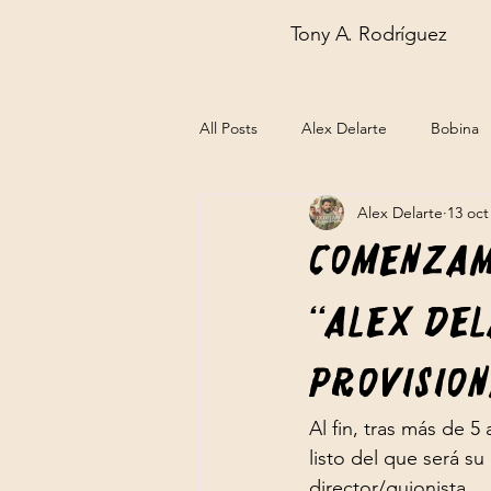
Tony A. Rodríguez
All Posts
Alex Delarte
Bobina
Alex Delarte
13 oct
Mis pensamientos
novelas
Comenzam
“Alex Del
provision
Al fin, tras más de 5
listo del que será s
director/guionista. 
