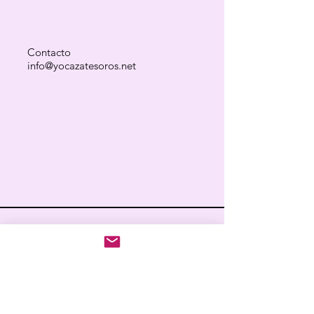
Contacto
info@yocazatesoros.net
El guionista se nutre de lo
que le rodea, lo observa, lo
respira y lo transforma.